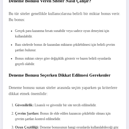
Deneme Bonusu Veren Siteler Nasıl Çalışır?
Bu tür siteler genellikle kullanıcılarına belirli bir miktar bonus verir.
Bu bonus:
Gerçek para kazanma fırsatı sunabilir veya sadece oyun deneyimi için
kullanılabilir.
Bazı sitelerde bonus ile kazanılan miktarın çekilebilmesi için belirli çevrim
şartları bulunur.
Bonus miktarı siteye göre değişiklik gösterir ve bazen belirli oyunlarda
geçerli olabilir.
Deneme Bonusu Seçerken Dikkat Edilmesi Gerekenler
Deneme bonusu sunan siteler arasında seçim yaparken şu kriterlere
dikkat etmek önemlidir:
Güvenilirlik:
Lisanslı ve güvenilir bir site tercih edilmelidir.
Çevrim Şartları:
Bonus ile elde edilen kazancın çekilebilir olması için
çevrim şartları kontrol edilmelidir.
Oyun Çeşitliliği:
Deneme bonusunun hangi oyunlarda kullanılabileceği göz