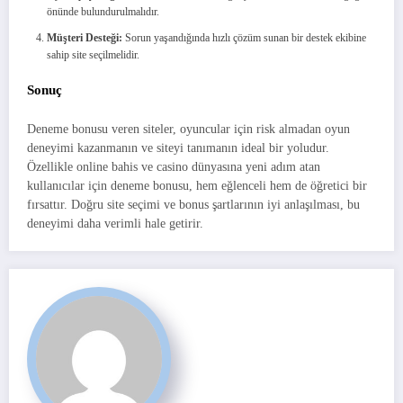
önünde bulundurulmalıdır.
Müşteri Desteği:
Sorun yaşandığında hızlı çözüm sunan bir destek ekibine
sahip site seçilmelidir.
Sonuç
Deneme bonusu veren siteler, oyuncular için risk almadan oyun
deneyimi kazanmanın ve siteyi tanımanın ideal bir yoludur.
Özellikle online bahis ve casino dünyasına yeni adım atan
kullanıcılar için deneme bonusu, hem eğlenceli hem de öğretici bir
fırsattır. Doğru site seçimi ve bonus şartlarının iyi anlaşılması, bu
deneyimi daha verimli hale getirir.