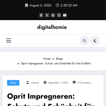
Skip
August 6, 2026
2:38:22 AM
to
content
digitalhomie
Home
Blogs
Oprit Impregneren: Schutz und Schönheit für Ihre Einfahrt
Blogs
Letrank
December 7, 2024
0 Comments
Oprit Impregneren: