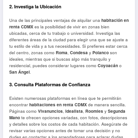
2.
Investiga la Ubicación
Una de las principales ventajas de alquilar una
habitación en
renta CDMX
es la posibilidad de vivir en zonas bien
ubicadas, cerca de tu trabajo o universidad. Investiga las
diferentes áreas de la ciudad para elegir una que se ajuste a
tu estilo de vida y a tus necesidades. Si prefieres estar cerca
del centro, zonas como
Roma
,
Condesa
y
Polanco
son
ideales, mientras que si buscas algo más tranquilo y
residencial, puedes considerar lugares como
Coyoacán
o
San Ángel
.
3.
Consulta Plataformas de Confianza
Existen numerosas plataformas en línea que te permitirán
encontrar
habitaciones en renta CDMX
de manera sencilla.
Páginas como
Vivanuncios
,
Idealista
,
Roomies
y
Segunda
Mano
te ofrecen opciones variadas, con fotos, descripciones
y detalles sobre los costos de cada habitación. Asegúrate de
revisar varias opciones antes de tomar una decisión y no
dudes en contactar a los arrendadores para aclarar dudas