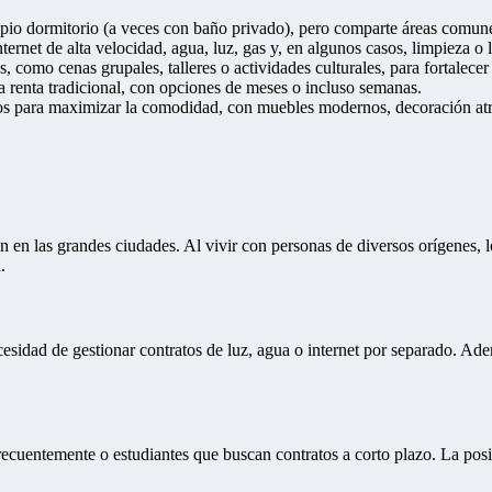
ropio dormitorio (a veces con baño privado), pero comparte áreas comun
nternet de alta velocidad, agua, luz, gas y, en algunos casos, limpieza o 
 como cenas grupales, talleres o actividades culturales, para fortalecer l
na renta tradicional, con opciones de meses o incluso semanas.
s para maximizar la comodidad, con muebles modernos, decoración atra
 en las grandes ciudades. Al vivir con personas de diversos orígenes, l
.
necesidad de gestionar contratos de luz, agua o internet por separado. 
frecuentemente o estudiantes que buscan contratos a corto plazo. La pos