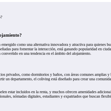
o?
ojamiento?
 emergido como una alternativa innovadora y atractiva para quienes bus
eñadas para fomentar la interacción, está ganando popularidad en ciuda
a convertido en una tendencia en el ámbito del alojamiento.
s privados, como dormitorios y baños, con áreas comunes amplias y bie
artir un departamento, el coliving está diseñado para crear una comunid
 suelen estar incluidos en la renta, y muchos ofrecen amenidades adiciona
nales, nómadas digitales, estudiantes y expatriados que buscan flexibili