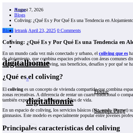
Skip
August 7, 2026
Home
to
Blogs
content
Coliving: ¿Qué Es y Por Qué Es una Tendencia en Alojamient
Blogs
letrank
April 23, 2025
0 Comments
Coliving: ¿Qué Es y Por Qué Es una Tendencia en Al
En un mundo cada vez más conectado y urbano, el
coliving que es
ha
de alojamiento, que combina espacios privados con áreas comunes dis
digitalhomie
exploramos qué es el coliving, sus beneficios, desafíos y por qué se h
¿Qué es el coliving?
×
El
coliving
es un concepto de vivienda compartida que combina espacio
Home
zonas recreativas. A diferencia de rentar un cuarto tradicional o comp
digitalhomie
también experiencias, intereses y estilos de vida.
Sample Page
En un espacio de coliving, los servicios básicos (luz, agua, internet)
gimnasios. Este modelo es especialmente popular entre jóvenes profesio
Principales características del coliving