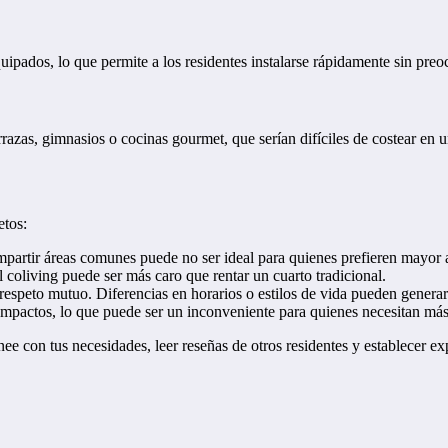
ipados, lo que permite a los residentes instalarse rápidamente sin pre
zas, gimnasios o cocinas gourmet, que serían difíciles de costear en un
etos:
mpartir áreas comunes puede no ser ideal para quienes prefieren mayor 
l coliving puede ser más caro que rentar un cuarto tradicional.
respeto mutuo. Diferencias en horarios o estilos de vida pueden generar
compactos, lo que puede ser un inconveniente para quienes necesitan más
nee con tus necesidades, leer reseñas de otros residentes y establecer ex