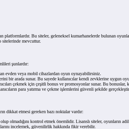
n platformlardır. Bu siteler, geleneksel kumarhanelerde bulunan oyunların
o sitelerinde mevcuttur.
lileri şunlardır:
n evden veya mobil cihazlardan oyun oynayabilirsiniz.
lerini bir arada sunar. Bu sayede kullanıcılar kendi zevklerine uygun oyun
ıcıları çekmek için çeşitli bonus ve promosyonlar sunar. Bu bonuslar, kul
anıcıların para yatırma ve çekme işlemlerini güvenli şekilde gerçekleştir
arın dikkat etmesi gereken bazı noktalar vardır:
 olup olmadığını kontrol etmek önemlidir. Lisanslı siteler, oyunların adi
rını incelemek, güvenilirlik hakkında fikir verebilir.