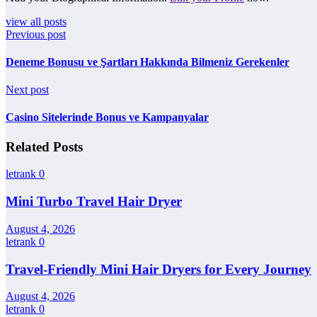
view all posts
Previous post
Deneme Bonusu ve Şartları Hakkında Bilmeniz Gerekenler
Next post
Casino Sitelerinde Bonus ve Kampanyalar
Related Posts
letrank
0
Mini Turbo Travel Hair Dryer
August 4, 2026
letrank
0
Travel-Friendly Mini Hair Dryers for Every Journey
August 4, 2026
letrank
0