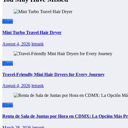
Blogs
Mini Turbo Travel Hair Dryer
August 4, 2026
letrank
Blogs
Travel-Friendly Mini Hair Dryers for Every Journey
August 4, 2026
letrank
Blogs
Renta de Sala de Juntas por Hora en CDMX: La Opción Más Prác
March 28, 2026
letrank