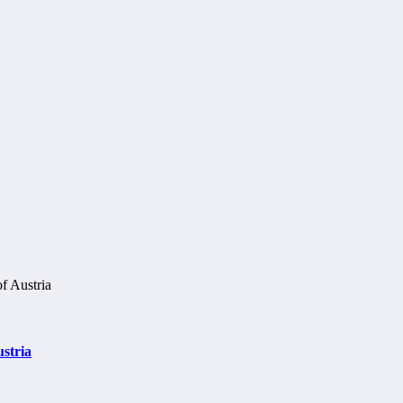
ustria