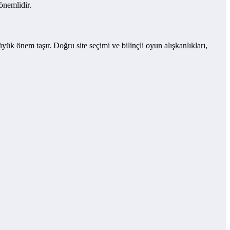
önemlidir.
yük önem taşır. Doğru site seçimi ve bilinçli oyun alışkanlıkları,