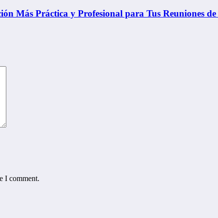
ón Más Práctica y Profesional para Tus Reuniones de
me I comment.