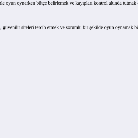
le oyun oynarken bütçe belirlemek ve kayıpları kontrol altında tutmak 
, güvenilir siteleri tercih etmek ve sorumlu bir şekilde oyun oynamak bü