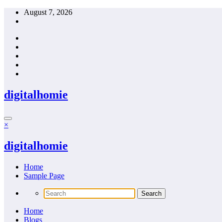
Skip
August 7, 2026
to
content
digitalhomie
×
digitalhomie
Home
Sample Page
Home
Blogs