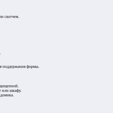
и скотчем.
.
ля поддержания формы.
защищенной.
е или шкафу.
 домика.