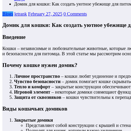
Домик для кошки: Как создать уютное убежище для пито
Blogs
letrank
February 27, 2025
0 Comments
Домик для кошки: Как создать уютное убежище 
Введение
Кошки – независимые и любознательные животные, которые лю
и безопасности для питомца. В этой статье мы рассмотрим ос
Почему кошке нужен домик?
Личное пространство
– кошки любят уединение и предпо
Чувство безопасности
– домик помогает кошке скрыватьс
Тепло и комфорт
– закрытые конструкции обеспечивают
Игровой элемент
– некоторые домики совмещают функци
Защита от сквозняков
– кошки чувствительны к перепад
Виды кошачьих домиков
Закрытые домики
Представляют собой конструкции с крышей и стена
Подходят для кошек, которым важно уединение.